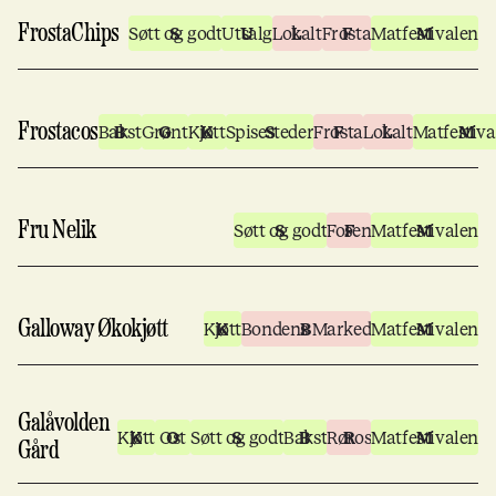
FrostaChips
Søtt og godt
Utsalg
Lokalt
Frosta
Matfestivalen
Frostacos
Bakst
Grønt
Kjøtt
Spisesteder
Frosta
Lokalt
Matfestiva
Fru Nelik
Søtt og godt
Fosen
Matfestivalen
Galloway Økokjøtt
Kjøtt
Bondens Marked
Matfestivalen
Galåvolden
Kjøtt
Ost
Søtt og godt
Bakst
Røros
Matfestivalen
Gård