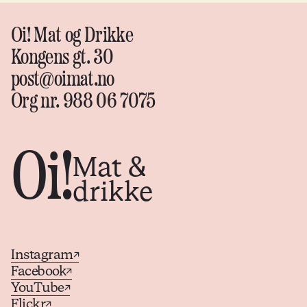
Oi! Mat og Drikke
Kongens gt. 30
post@oimat.no
Org nr. 988 06 7075
Oi!
Mat &
drikke
Instagram
↗
Facebook
↗
YouTube
↗
Flickr
↗