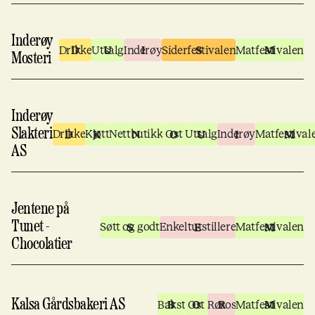
Inderøy
Drikke
Utsalg
Inderøy
Siderfestivalen
Matfestivalen
Mosteri
Inderøy
Slakteri
Drikke
Kjøtt
Nettbutikk
Ost
Utsalg
Inderøy
Matfestival
AS
Jentene på
Tunet -
Søtt og godt
Enkeltutstillere
Matfestivalen
Chocolatier
Kalsa Gårdsbakeri AS
Bakst
Ost
Røros
Matfestivalen