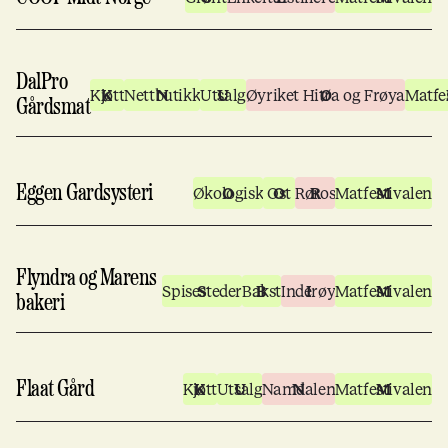
DalPro
Kjøtt
Nettbutikk
Utsalg
Øyriket Hitra og Frøya
Matfe
Gårdsmat
Eggen Gardsysteri
Økologisk
Ost
Røros
Matfestivalen
Flyndra og Marens
Spisesteder
Bakst
Inderøy
Matfestivalen
bakeri
Flaat Gård
Kjøtt
Utsalg
Namdalen
Matfestivalen