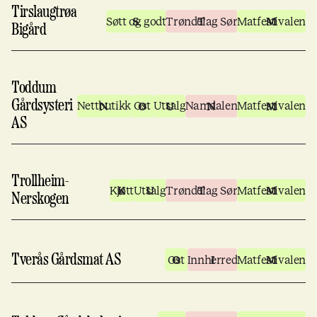
Tirslaugtrøa
Søtt og godt
Trøndelag Sør
Matfestivalen
Bigård
Toddum
Gårdsysteri
Nettbutikk
Ost
Utsalg
Namdalen
Matfestivalen
AS
Trollheim-
Kjøtt
Utsalg
Trøndelag Sør
Matfestivalen
Nerskogen
Tverås Gårdsmat AS
Ost
Innherred
Matfestivalen