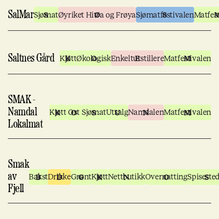
SalMar
Sjømat
Øyriket Hitra og Frøya
Sjømatfestivalen
Matfes
Saltnes Gård
Kjøtt
Økologisk
Enkeltutstillere
Matfestivalen
SMAK -
Namdal
Kjøtt
Ost
Sjømat
Utsalg
Namdalen
Matfestivalen
Lokalmat
Smak
av
Bakst
Drikke
Grønt
Kjøtt
Nettbutikk
Overnatting
Spiseste
Fjell