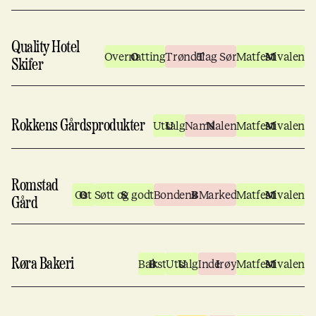
Quality Hotel
Overnatting
Trøndelag Sør
Matfestivalen
Skifer
Rokkens Gårdsprodukter
Utsalg
Namdalen
Matfestivalen
Romstad
Ost
Søtt og godt
Bondens Marked
Matfestivalen
Gård
Røra Bakeri
Bakst
Utsalg
Inderøy
Matfestivalen