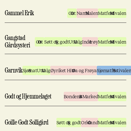
Gammel Erik
Ost
Namdalen
Matfestivalen
Gangstad
Ost
Søtt og godt
Utsalg
Inderøy
Matfestivalen
Gårdsysteri
Garnvik
Sjømat
Utsalg
Øyriket Hitra og Frøya
Sjømatfestivale
Godt og Hjemmelaget
Bondens Marked
Matfestivalen
Goille Godt Solligård
Søtt og godt
Orkland
Matfestivalen