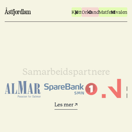
Åstfjordlam
Kjøtt
Orkland
Matfestivalen
Samarbeidspartnere
Les mer ↗