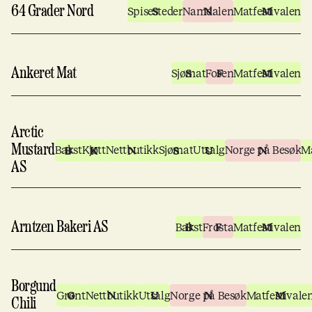
64 Grader Nord
Spisesteder
Namdalen
Matfestivalen
Ankeret Mat
Sjømat
Fosen
Matfestivalen
Arctic
Mustard
Bakst
Kjøtt
Nettbutikk
Sjømat
Utsalg
Norge på Besøk
Ma
AS
Arntzen Bakeri AS
Bakst
Frosta
Matfestivalen
Borgund
Grønt
Nettbutikk
Utsalg
Norge på Besøk
Matfestivale
Chili