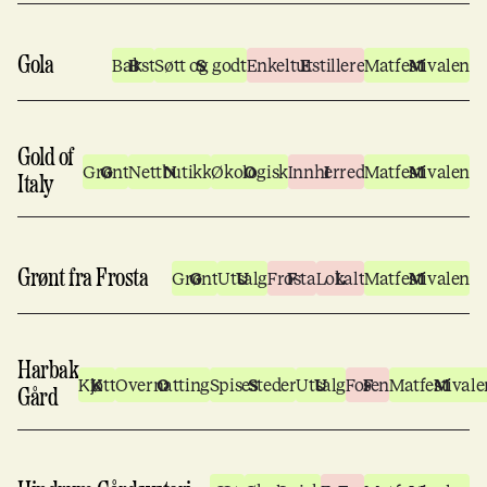
Gola
Bakst
Søtt og godt
Enkeltutstillere
Matfestivalen
Gold of
Grønt
Nettbutikk
Økologisk
Innherred
Matfestivalen
Italy
Grønt fra Frosta
Grønt
Utsalg
Frosta
Lokalt
Matfestivalen
Harbak
Kjøtt
Overnatting
Spisesteder
Utsalg
Fosen
Matfestivale
Gård