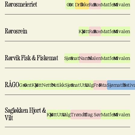
Rørosmeieriet
Ost
Drikke
Røros
Matfestivalen
Rørosrein
Kjøtt
Røros
Matfestivalen
Rørvik Fisk & Fiskemat
Sjømat
Namdalen
Matfestivalen
RÅGO
Grønt
Kjøtt
Nettbutikk
Sjømat
Utsalg
Frosta
Sjømatfestiv
Sagløkken Hjort &
Kjøtt
Utsalg
Trøndelag Sør
Matfestivalen
Vilt