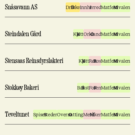
Snåsavann AS
Drikke
Innherred
Matfestivalen
Steindalen Gård
Kjøtt
Orkland
Matfestivalen
Stensaas Reinsdyrslakteri
Kjøtt
Røros
Matfestivalen
Stokkøy Bakeri
Bakst
Fosen
Matfestivalen
Teveltunet
Spisesteder
Overnatting
Meråker
Matfestivalen