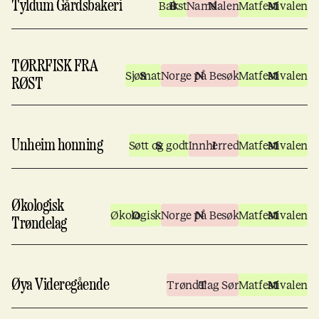
Tyldum Gårdsbakeri
Bakst
Namdalen
Matfestivalen
TØRRFISK FRA
Sjømat
Norge på Besøk
Matfestivalen
RØST
Unheim honning
Søtt og godt
Innherred
Matfestivalen
Økologisk
Økologisk
Norge på Besøk
Matfestivalen
Trøndelag
Øya Videregående
Trøndelag Sør
Matfestivalen