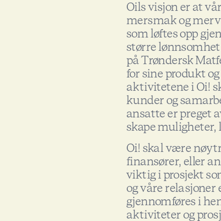
Oils visjon er at vå
mersmak og merver
som løftes opp gje
større lønnsomhet 
på Trøndersk Matfe
for sine produkt o
aktivitetene i Oi! 
kunder og samarbei
ansatte er preget av
skape muligheter, l
Oi! skal være nøytr
finansører, eller a
viktig i prosjekt 
og våre relasjoner et
gjennomføres i henh
aktiviteter og prosj