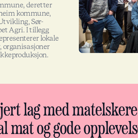
ommune, deretter
ndheim kommune,
tvikling, Sør-
 Agri. I tillegg
epresenterer lokale
, organisasjoner
rikkeproduksjon.
jert lag med matelskere,
al mat og gode opplevel