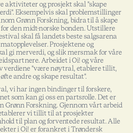
re aktiviteter og prosjekt skal "skape
di". Eksempelvis skal problemstillinger
nnom Grønn Forskning, bidra til å skape
for den midt-norske bonden. Utstillere
stival skal få landets beste salgsarena
g matopplevelser. Prosjektene og
skal gi merverdi, og slik mersmak for våre
dspartnere. Arbeidet i Oi! og våre
 verdiene "være nøytral, etablere tillit,
øfte andre og skape resultat".
al, vi har ingen bindinger til forskere,
nnet som kan gi oss en partsrolle. Det er
som Grønn Forskning. Gjennom vårt arbeid
ablerer vi tillit til at prosjekter
old til plan og forventede resultat. Alle
ekter i Oi! er forankret i Trøndersk