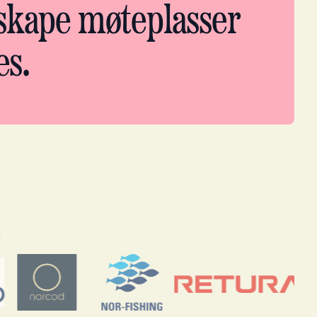
 skape møteplasser
es.
e