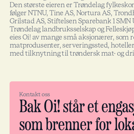
Den største eieren er Trøndelag fylkesk
følger NTNU, Tine AS, Nortura AS, Tro
Grilstad AS, Stiftelsen Sparebank 1 SMN U
Trøndelag landbruksselskap og Felleskjøpet
eies Oi! av mange små aksjonærer, som r
matprodusenter, serveringssted, hoteller
med tilknytning til trøndersk mat- og d
Kontakt oss
Bak Oi! står et engas
som brenner for lok