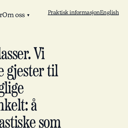
Praktisk informasjon
English
r
Om oss
▾
asser. Vi
 gjester til
glige
kelt: å
tastiske som