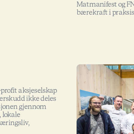
Matmanifest og FN
bærekraft i praksis
profit aksjeselskap
verskudd ikke deles
sasjonen gjennom
 lokale
æringsliv,