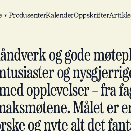
e
Produsenter
Kalender
Oppskrifter
Artikle
▾
håndverk og gode møtepl
tusiaster og nysgjerrige
 med opplevelser – fra fa
smaksmøtene. Målet er en
orske og nyte alt det fan