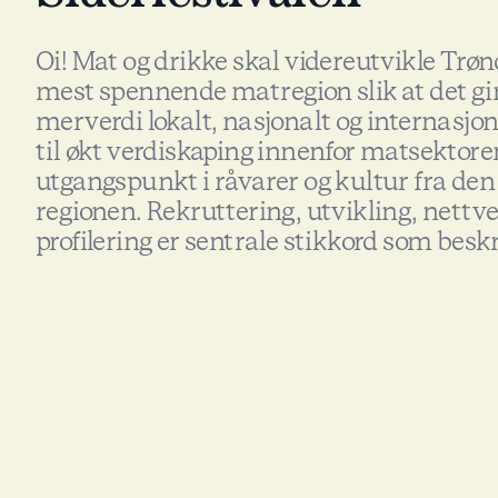
Oi! Mat og drikke skal videreutvikle Trø
mest spennende matregion slik at det g
merverdi lokalt, nasjonalt og internasjona
til økt verdiskaping innenfor matsektor
utgangspunkt i råvarer og kultur fra den
regionen. Rekruttering, utvikling, nettv
profilering er sentrale stikkord som besk