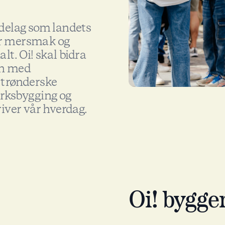
ndelag som landets
ir mersmak og
lt. Oi! skal bidra
en med
 trønderske
erksbygging og
river vår hverdag.
Oi! bygge