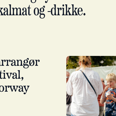
kalmat og -drikke.
arrangør
ival,
Norway