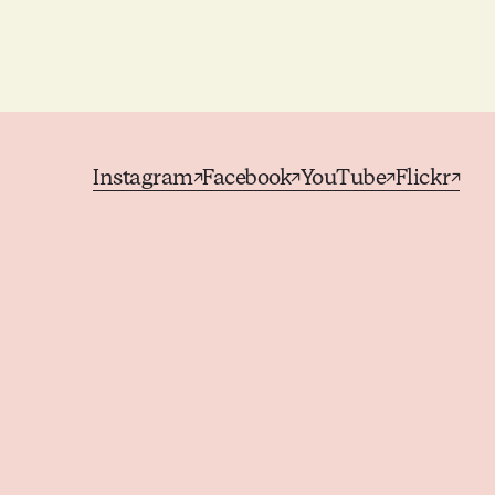
Instagram
Facebook
YouTube
Flickr
↗
↗
↗
↗