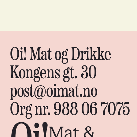
Oi! Mat og Drikke
Kongens gt. 30
post@oimat.no
Org nr. 988 06 7075
Mat &