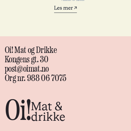
Les mer ↗
Oi! Mat og Drikke
Kongens gt. 30
post@oimat.no
Org nr. 988 06 7075
Oi!
Mat &
drikke