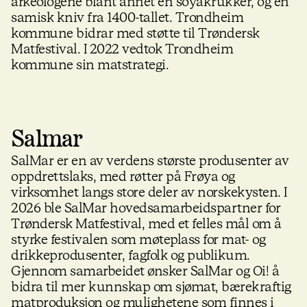
arkeologene blant annet en soyakrukker, og en
samisk kniv fra 1400-tallet. Trondheim
kommune bidrar med støtte til Trøndersk
Matfestival. I 2022 vedtok Trondheim
kommune sin matstrategi.
Salmar
SalMar er en av verdens største produsenter av
oppdrettslaks, med røtter på Frøya og
virksomhet langs store deler av norskekysten. I
2026 ble SalMar hovedsamarbeidspartner for
Trøndersk Matfestival, med et felles mål om å
styrke festivalen som møteplass for mat- og
drikkeprodusenter, fagfolk og publikum.
Gjennom samarbeidet ønsker SalMar og Oi! å
bidra til mer kunnskap om sjømat, bærekraftig
matproduksjon og mulighetene som finnes i