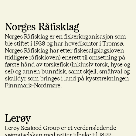
Norges Råfisklag
Norges Råfisklag er en fiskeriorganisasjon som
ble stiftet i 1938 og har hovedkontor i Tromsø.
Norges Råfisklag har etter fiskesalgslagsloven
(tidligere råfiskloven) enerett til omsetning på
første hånd av torskefisk (inklusiv torsk, hyse og
sei) og annen bunnfisk, samt skjell, småhval og
skalldyr som bringes i land på kyststrekningen
Finnmark–Nordmøre.
Lerøy
Lerøy Seafood Group er et verdensledende
sjømatselskap med røtter tilbake til 1899.