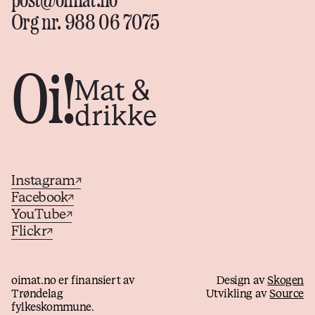
post@oimat.no
Org nr. 988 06 7075
Oi!
Mat &
drikke
Instagram
↗
Facebook
↗
YouTube
↗
Flickr
↗
oimat.no er finansiert av
Design av
Skogen
Trøndelag
Utvikling av
Source
fylkeskommune.