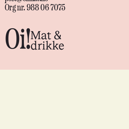
Org nr. 988 06 7075
Oi!
Mat &
drikke
Instagram
↗
Facebook
↗
YouTube
↗
Flickr
↗
oimat.no er finansiert av
Design av
Skogen
Trøndelag
Utvikling av
Source
fylkeskommune.