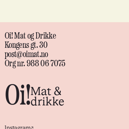
Oi! Mat og Drikke
Kongens gt. 30
post@oimat.no
Org nr. 988 06 7075
Oi!
Mat &
drikke
Instagram
↗