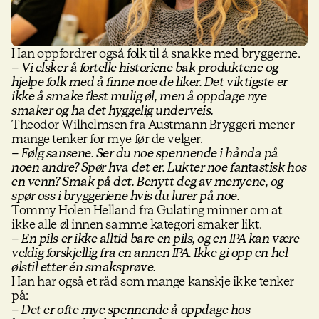
Han oppfordrer også folk til å snakke med bryggerne.
– Vi elsker å fortelle historiene bak produktene og
hjelpe folk med å finne noe de liker. Det viktigste er
ikke å smake flest mulig øl, men å oppdage nye
smaker og ha det hyggelig underveis.
Theodor Wilhelmsen fra Austmann Bryggeri mener
mange tenker for mye før de velger.
– Følg sansene. Ser du noe spennende i hånda på
noen andre? Spør hva det er. Lukter noe fantastisk hos
en venn? Smak på det. Benytt deg av menyene, og
spør oss i bryggeriene hvis du lurer på noe.
Tommy Holen Helland fra Gulating minner om at
ikke alle øl innen samme kategori smaker likt.
– En pils er ikke alltid bare en pils, og en IPA kan være
veldig forskjellig fra en annen IPA. Ikke gi opp en hel
ølstil etter én smaksprøve.
Han har også et råd som mange kanskje ikke tenker
på:
– Det er ofte mye spennende å oppdage hos