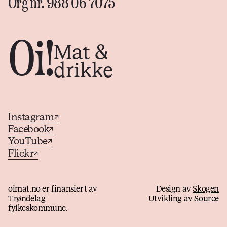
Org nr. 988 06 7075
Oi!
Mat &
drikke
Instagram
↗
Facebook
↗
YouTube
↗
Flickr
↗
oimat.no er finansiert av
Design av
Skogen
Trøndelag
Utvikling av
Source
fylkeskommune.