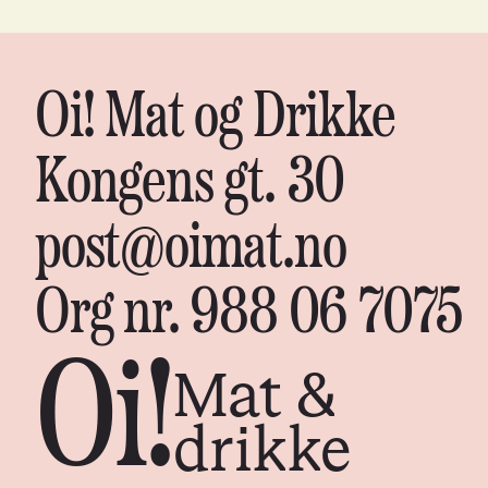
Oi! Mat og Drikke
Kongens gt. 30
post@oimat.no
Org nr. 988 06 7075
Oi!
Mat &
drikke