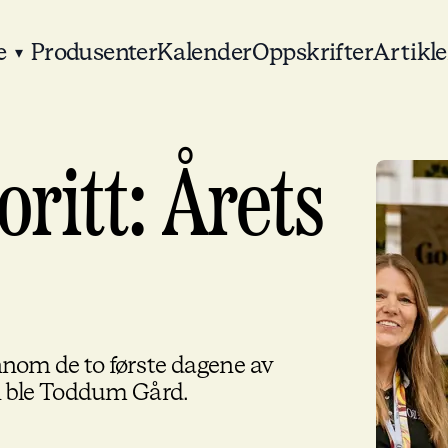
e
Produsenter
Kalender
Oppskrifter
Artikle
▾
ritt: Årets
nnom de to første dagene av
n ble Toddum Gård.