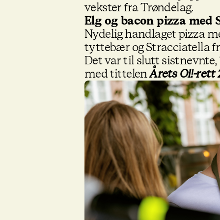
vekster fra Trøndelag.
Elg og bacon pizza med 
Nydelig handlaget pizza m
tyttebær og Stracciatella
Det var til slutt sistnevnt
med tittelen
Årets Oi!-rett