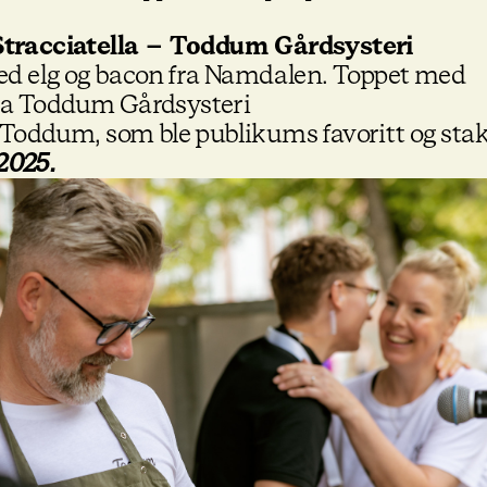
Stracciatella – Toddum Gårdsysteri
ed elg og bacon fra Namdalen. Toppet med
 fra Toddum Gårdsysteri
e, Toddum, som ble publikums favoritt og sta
 2025.