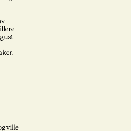
av
llere
ugust
aker.
g ville