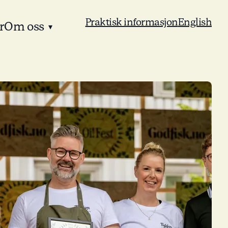
Praktisk informasjon
English
r
Om oss
▾