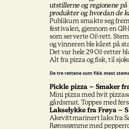
utstillerne og regionene på 
produkter og hvordan de k
Publikum smakte seg frem o
festivalen, gjennom en QR-k
som serverte Oi!-rett. Stem
og vinneren ble kåret på st
Det var hele 29 Oi!-retter b
Alt fra pizza og fisk, til sj
De tre rettene som fikk mest stem
Pickle pizza – Smaker fr
Mini pizza med hvit pizzas
gårdsmat. Toppes med fersk
Lakselykke fra Frøya – 
Akevittmarinert laks fra S
Rørosrømme med pepperrot. 