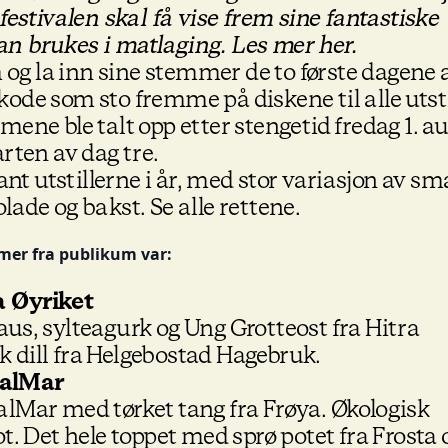
festivalen skal få vise frem sine fantastiske
an brukes i matlaging.
Les mer her.
g la inn sine stemmer de to første dagene 
ode som sto fremme på diskene til alle utsti
mene ble talt opp etter stengetid fredag 1. a
arten av dag tre.
lant utstillerne i år, med stor variasjon av sm
okolade og bakst.
Se alle rettene.
mer fra publikum var:
a Øyriket
aus, sylteagurk og Ung Grotteost fra Hitra
 dill fra Helgebostad Hagebruk.
SalMar
alMar med tørket tang fra Frøya. Økologisk
Det hele toppet med sprø potet fra Frosta o