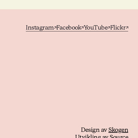
Instagram
Facebook
YouTube
Flickr
↗
↗
↗
↗
Design av
Skogen
Utvikling av
Source