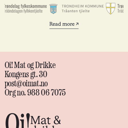
Read more ↗
Oi! Mat og Drikke
Kongens gt. 30
post@oimat.no
Org no. 988 06 7075
Oi!
Mat &