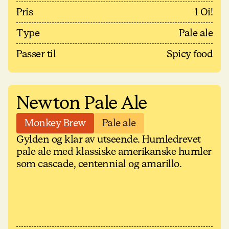
Pris
1 Oi!
Type
Pale ale
Passer til
Spicy food
Newton Pale Ale
Monkey Brew
Pale ale
Gylden og klar av utseende. Humledrevet
pale ale med klassiske amerikanske humler
som cascade, centennial og amarillo.