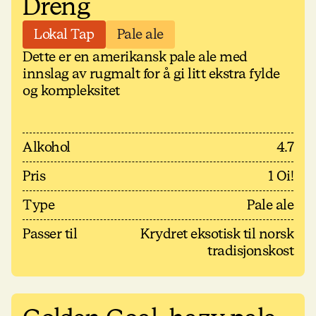
Dreng
Lokal Tap
Pale ale
Dette er en amerikansk pale ale med
innslag av rugmalt for å gi litt ekstra fylde
og kompleksitet
Alkohol
4.7
Pris
1 Oi!
Type
Pale ale
Passer til
Krydret eksotisk til norsk
tradisjonskost