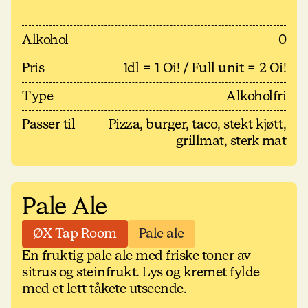
Alkohol
0
Pris
1dl = 1 Oi! / Full unit = 2 Oi!
Type
Alkoholfri
Passer til
Pizza, burger, taco, stekt kjøtt,
grillmat, sterk mat
Pale Ale
ØX Tap Room
Pale ale
En fruktig pale ale med friske toner av
sitrus og steinfrukt. Lys og kremet fylde
med et lett tåkete utseende.