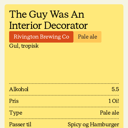
The Guy Was An
Interior Decorator
Rivington Brewing Co
Pale ale
Gul, tropisk
Alkohol
5.5
Pris
1 Oi!
Type
Pale ale
Passer til
Spicy og Hamburger