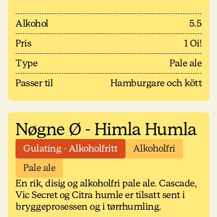
Alkohol
5.5
Pris
1 Oi!
Type
Pale ale
Passer til
Hamburgare och kött
Nøgne Ø - Himla Humla
Gulating - Alkoholfritt
Alkoholfri
Pale ale
En rik, disig og alkoholfri pale ale. Cascade,
Vic Secret og Citra humle er tilsatt sent i
bryggeprosessen og i tørrhumling.