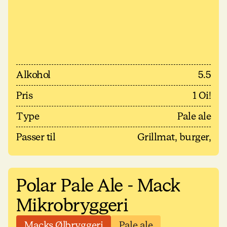
Alkohol
5.5
Pris
1 Oi!
Type
Pale ale
Passer til
Grillmat, burger,
Polar Pale Ale - Mack
Mikrobryggeri
Macks Ølbryggeri
Pale ale