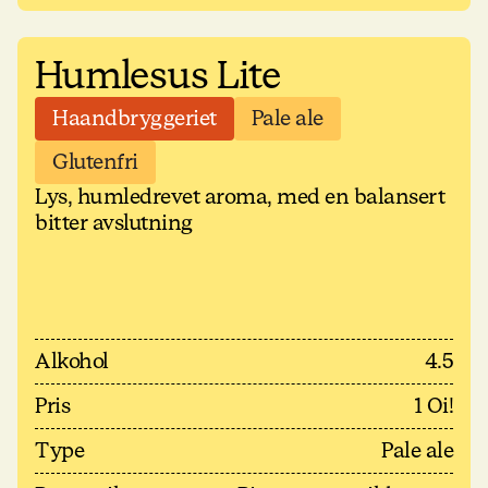
Humlesus Lite
Haandbryggeriet
Pale ale
Glutenfri
Lys, humledrevet aroma, med en balansert
bitter avslutning
Alkohol
4.5
Pris
1 Oi!
Type
Pale ale