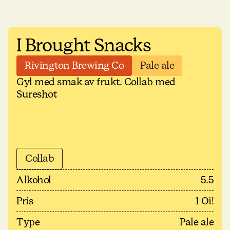
I Brought Snacks
Rivington Brewing Co
Pale ale
Gyl med smak av frukt. Collab med
Sureshot
Collab
Alkohol
5.5
Pris
1 Oi!
Type
Pale ale