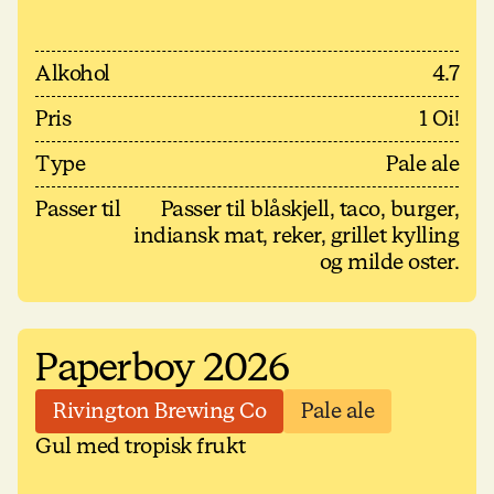
Alkohol
4.7
Pris
1 Oi!
Type
Pale ale
Passer til
Passer til blåskjell, taco, burger,
indiansk mat, reker, grillet kylling
og milde oster.
Paperboy 2026
Rivington Brewing Co
Pale ale
Gul med tropisk frukt