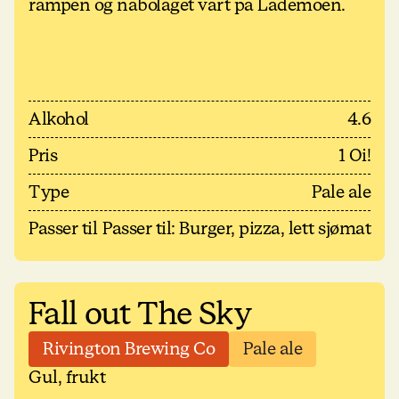
rampen og nabolaget vårt på Lademoen.
Alkohol
4.6
Pris
1 Oi!
Type
Pale ale
Passer til
Passer til: Burger, pizza, lett sjømat
Fall out The Sky
Rivington Brewing Co
Pale ale
Gul, frukt