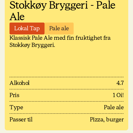
Stokkøy Bryggeri - Pale
Ale
Lokal Tap
Pale ale
Klassisk Pale Ale med fin fruktighet fra
Stokkøy Bryggeri.
Alkohol
4.7
Pris
1 Oi!
Type
Pale ale
Passer til
Pizza, burger