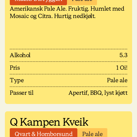
Amerikansk Pale Ale. Fruktig. Humlet med
Mosaic og Citra. Hurtig nedkjølt.
Alkohol
5.3
Pris
1 Oi!
Type
Pale ale
Passer til
Apertif, BBQ, lyst kjøtt
Q Kampen Kveik
Qvart & Homborsund
Pale ale