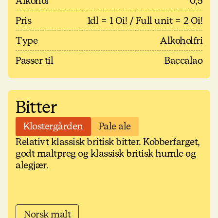
Alkohol
0,5
Pris
1dl = 1 Oi! / Full unit = 2 Oi!
Type
Alkoholfri
Passer til
Baccalao
Bitter
Klostergården
Pale ale
Relativt klassisk britisk bitter. Kobberfarget,
godt maltpreg og klassisk britisk humle og
alegjær.
Norsk malt