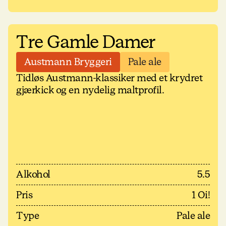
Tre Gamle Damer
Austmann Bryggeri
Pale ale
Tidløs Austmann-klassiker med et krydret
gjærkick og en nydelig maltprofil.
Alkohol
5.5
Pris
1 Oi!
Type
Pale ale