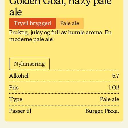
Golden Goal, hazy pale
ale
Trysil bryggeri
Pale ale
Fruktig, juicy og full av humle aroma. En
moderne pale ale!
Nylansering
Alkohol
5.7
Pris
1 Oi!
Type
Pale ale
Passer til
Burger. Pizza.