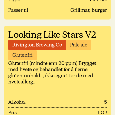
Passer til
Grillmat, burger
Looking Like Stars V2
Rivington Brewing Co
Pale ale
Glutenfri
Glutenfri (mindre enn 20 ppm) Brygget
med hvete og behandlet for å fjerne
gluteninnhold. , ikke egnet for de med
hveteallergi
Alkohol
5
Pris
1 Oi!