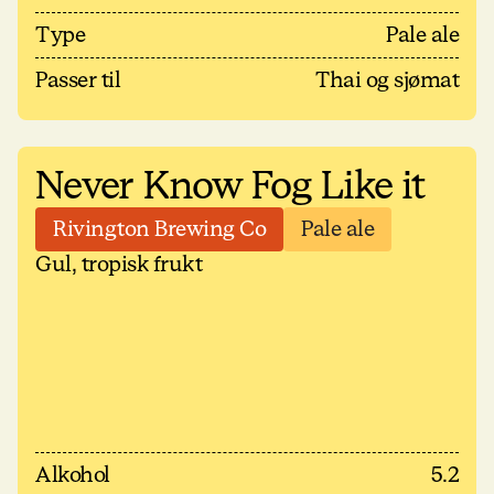
Type
Pale ale
Passer til
Thai og sjømat
Never Know Fog Like it
Rivington Brewing Co
Pale ale
Gul, tropisk frukt
Alkohol
5.2