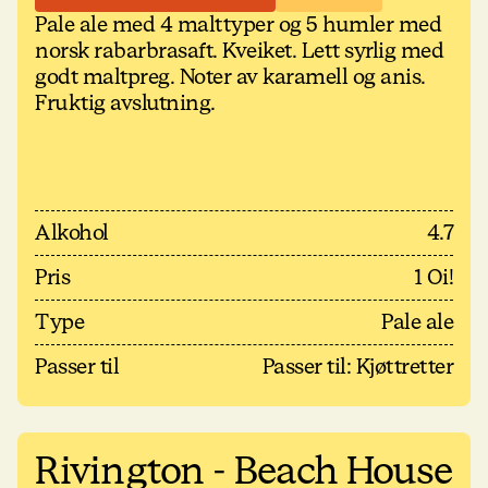
Pale ale med 4 malttyper og 5 humler med
norsk rabarbrasaft. Kveiket. Lett syrlig med
godt maltpreg. Noter av karamell og anis.
Fruktig avslutning.
Alkohol
4.7
Pris
1 Oi!
Type
Pale ale
Passer til
Passer til: Kjøttretter
Rivington - Beach House