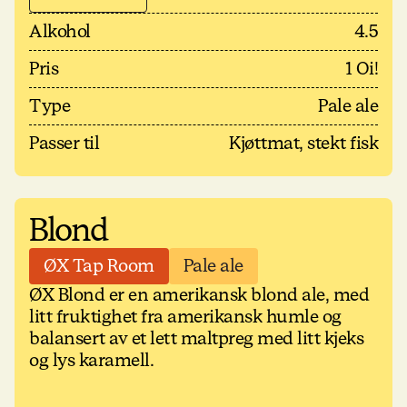
Alkohol
4.5
Pris
1 Oi!
Type
Pale ale
Passer til
Kjøttmat, stekt fisk
Blond
ØX Tap Room
Pale ale
ØX Blond er en amerikansk blond ale, med
litt fruktighet fra amerikansk humle og
balansert av et lett maltpreg med litt kjeks
og lys karamell.