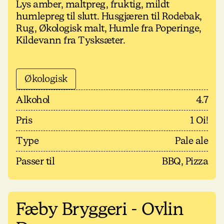
Lys amber, maltpreg, fruktig, mildt
humlepreg til slutt. Husgjæren til Rodebak,
Rug, Økologisk malt, Humle fra Poperinge,
Kildevann fra Tysksæter.
Økologisk
Alkohol
4.7
Pris
1 Oi!
Type
Pale ale
Passer til
BBQ, Pizza
Fæby Bryggeri - Ovlin