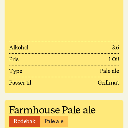
Alkohol
3.6
Pris
1 Oi!
Type
Pale ale
Passer til
Grillmat
Farmhouse Pale ale
Rodebak
Pale ale