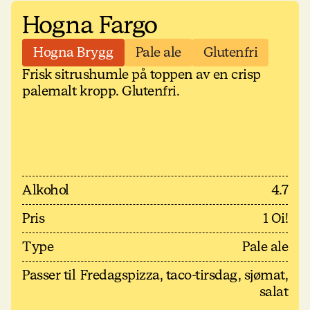
Hogna Fargo
Hogna Brygg
Pale ale
Glutenfri
Frisk sitrushumle på toppen av en crisp
palemalt kropp. Glutenfri.
Alkohol
4.7
Pris
1 Oi!
Type
Pale ale
Passer til
Fredagspizza, taco-tirsdag, sjømat,
salat