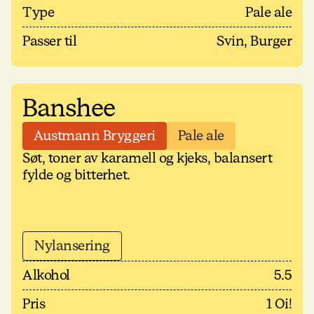
Type
Pale ale
Passer til
Svin, Burger
Banshee
Austmann Bryggeri
Pale ale
Søt, toner av karamell og kjeks, balansert
fylde og bitterhet.
Nylansering
Alkohol
5.5
Pris
1 Oi!