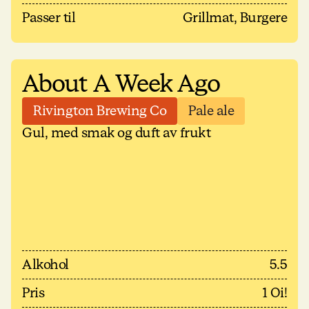
Passer til
Grillmat, Burgere
About A Week Ago
Rivington Brewing Co
Pale ale
Gul, med smak og duft av frukt
Alkohol
5.5
Pris
1 Oi!