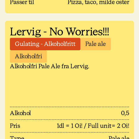
Passer til
Pizza, taco, milde oster
Lervig - No Worries!!!
Gulating - Alkoholfritt
Pale ale
Alkoholfri
Alkoholfri Pale Ale fra Lervig.
Alkohol
0,5
Pris
1dl = 1 Oi! / Full unit= 2 Oi!
Type
Pale ale