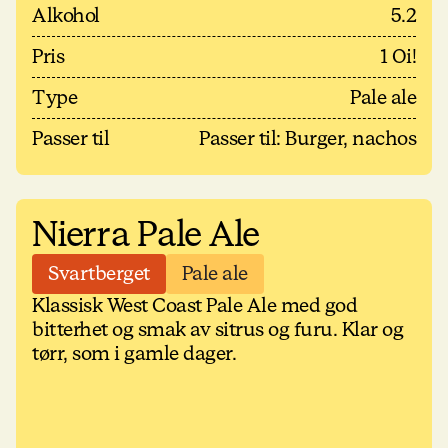
Alkohol
5.2
Pris
1 Oi!
Type
Pale ale
Passer til
Passer til: Burger, nachos
Nierra Pale Ale
Svartberget
Pale ale
Klassisk West Coast Pale Ale med god
bitterhet og smak av sitrus og furu. Klar og
tørr, som i gamle dager.