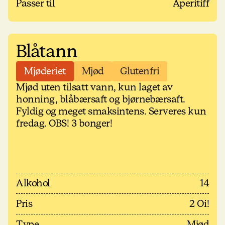
Passer til
Aperitiff
Blåtann
Mjøderiet
Mjød
Glutenfri
Mjød uten tilsatt vann, kun laget av
honning, blåbærsaft og bjørnebærsaft.
Fyldig og meget smaksintens. Serveres kun
fredag. OBS! 3 bonger!
Alkohol
14
Pris
2 Oi!
Type
Mjød