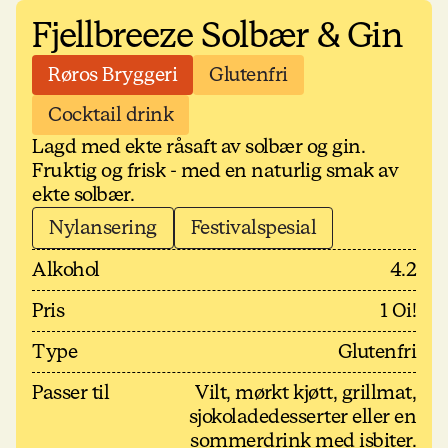
Fjellbreeze Solbær & Gin
Røros Bryggeri
Glutenfri
Cocktail drink
Lagd med ekte råsaft av solbær og gin.
Fruktig og frisk - med en naturlig smak av
ekte solbær.
Nylansering
Festivalspesial
Alkohol
4.2
Pris
1 Oi!
Type
Glutenfri
Passer til
Vilt, mørkt kjøtt, grillmat,
sjokoladedesserter eller en
sommerdrink med isbiter.