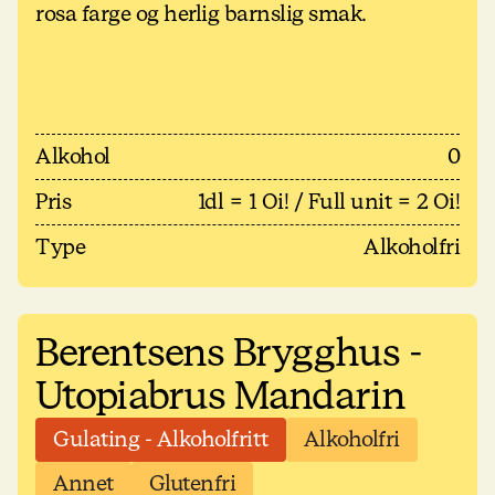
rosa farge og herlig barnslig smak.
Alkohol
0
Pris
1dl = 1 Oi! / Full unit = 2 Oi!
Type
Alkoholfri
Berentsens Brygghus -
Utopiabrus Mandarin
Gulating - Alkoholfritt
Alkoholfri
Annet
Glutenfri