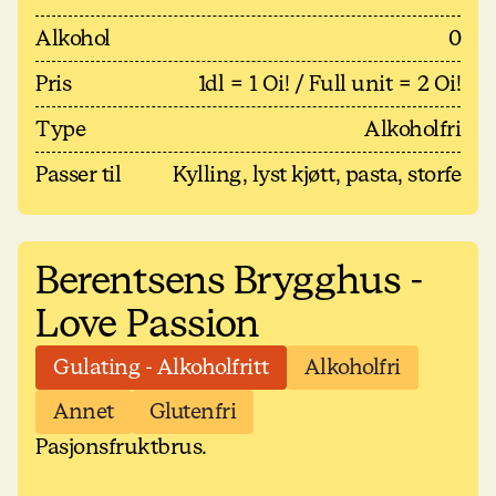
Alkohol
0
Pris
1dl = 1 Oi! / Full unit = 2 Oi!
Type
Alkoholfri
Passer til
Kylling, lyst kjøtt, pasta, storfe
Berentsens Brygghus -
Love Passion
Gulating - Alkoholfritt
Alkoholfri
Annet
Glutenfri
Pasjonsfruktbrus.