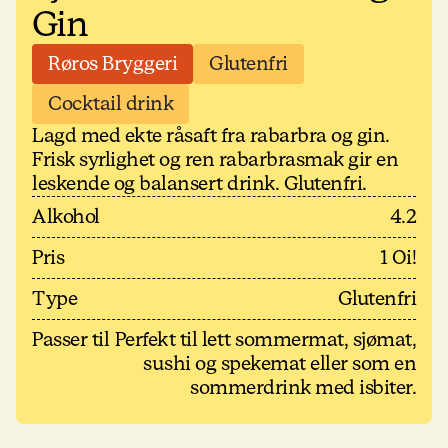
Gin
Røros Bryggeri
Glutenfri
Cocktail drink
Lagd med ekte råsaft fra rabarbra og gin.
Frisk syrlighet og ren rabarbrasmak gir en
leskende og balansert drink. Glutenfri.
Alkohol
4.2
Pris
1 Oi!
Type
Glutenfri
Passer til
Perfekt til lett sommermat, sjømat,
sushi og spekemat eller som en
sommerdrink med isbiter.