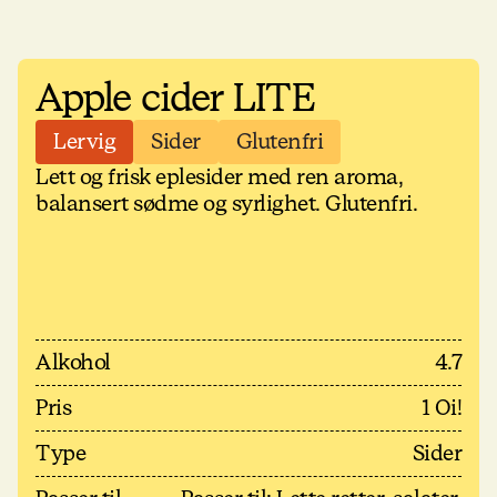
Apple cider LITE
Lervig
Sider
Glutenfri
Lett og frisk eplesider med ren aroma,
balansert sødme og syrlighet. Glutenfri.
Alkohol
4.7
Pris
1 Oi!
Type
Sider