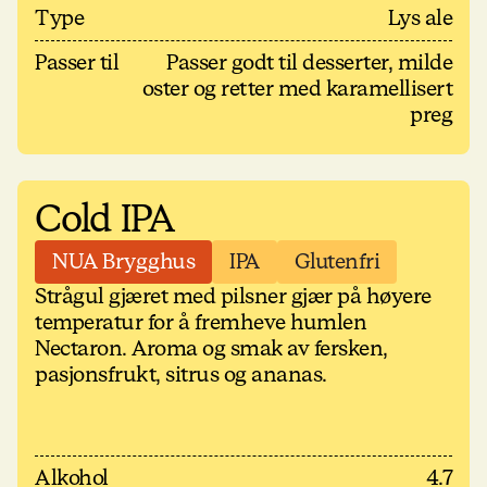
Type
Lys ale
Passer til
Passer godt til desserter, milde
oster og retter med karamellisert
preg
Cold IPA
NUA Brygghus
IPA
Glutenfri
Strågul gjæret med pilsner gjær på høyere
temperatur for å fremheve humlen
Nectaron. Aroma og smak av fersken,
pasjonsfrukt, sitrus og ananas.
Alkohol
4.7