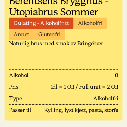
Berentsens Brygghus -
Utopiabrus Sommer
Gulating - Alkoholfritt
Alkoholfri
Annet
Glutenfri
Naturlig brus med smak av Bringebær
Alkohol
0
Pris
1dl = 1 Oi! / Full unit = 2 Oi!
Type
Alkoholfri
Passer til
Kylling, lyst kjøtt, pasta, storfe