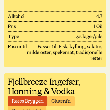
Alkohol
4.7
Pris
1 Oi!
Type
Lys lager/pils
Passer til
Passer til: Fisk, kylling, salater,
milde oster, spekemat, tradisjonelle
retter
Fjellbreeze Ingefær,
Honning & Vodka
Røros Bryggeri
Glutenfri