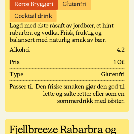
Røros Bryggeri
Glutenfri
Cocktail drink
Lagd med ekte råsaft av jordbær, et hint
rabarbra og vodka. Frisk, fruktig og
balansert med naturlig smak av bær.
Alkohol
4.2
Pris
1 Oi!
Type
Glutenfri
Passer til
Den friske smaken gjør den god til
lette og salte retter eller som en
sommerdrikk med isbiter.
Fjellbreeze Rabarbra og