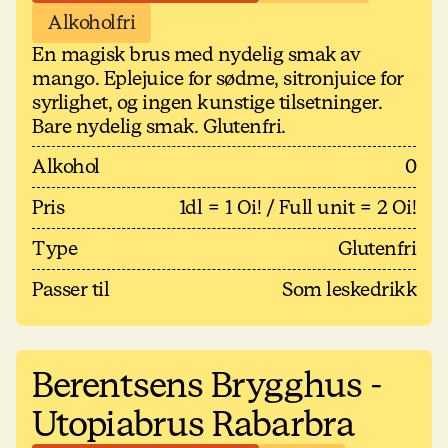
Alkoholfri
En magisk brus med nydelig smak av
mango. Eplejuice for sødme, sitronjuice for
syrlighet, og ingen kunstige tilsetninger.
Bare nydelig smak. Glutenfri.
Alkohol
0
Pris
1dl = 1 Oi! / Full unit = 2 Oi!
Type
Glutenfri
Passer til
Som leskedrikk
Berentsens Brygghus -
Utopiabrus Rabarbra