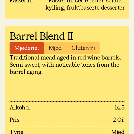
Passer til
Passer til: Lette retter, salater,
kylling, fruktbaserte desserter
Barrel Blend II
Mjøderiet
Mjød
Glutenfri
Traditional mead aged in red wine barrels.
Semi-sweet, with noticable tones from the
barrel aging.
Alkohol
14.5
Pris
2 Oi!
Type
Mjød