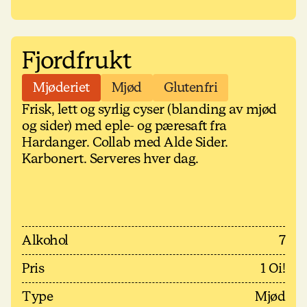
Fjordfrukt
Mjøderiet
Mjød
Glutenfri
Frisk, lett og syrlig cyser (blanding av mjød
og sider) med eple- og pæresaft fra
Hardanger. Collab med Alde Sider.
Karbonert. Serveres hver dag.
Alkohol
7
Pris
1 Oi!
Type
Mjød