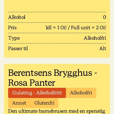
Alkohol
0
Pris
1dl = 1 Oi! / Full unit = 2 Oi!
Type
Alkoholfri
Passer til
Alt
Berentsens Brygghus -
Rosa Panter
Gulating - Alkoholfritt
Alkoholfri
Annet
Glutenfri
Den ultimate barnebrusen med en spenstig