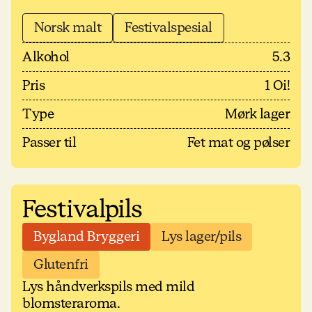
Norsk malt
Festivalspesial
Alkohol
5.3
Pris
1 Oi!
Type
Mørk lager
Passer til
Fet mat og pølser
Festivalpils
Bygland Bryggeri
Lys lager/pils
Glutenfri
Lys håndverkspils med mild
blomsteraroma.