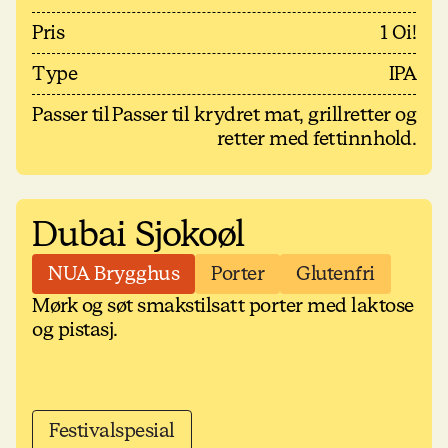
Pris
1 Oi!
Type
IPA
Passer til
Passer til krydret mat, grillretter og
retter med fettinnhold.
Dubai Sjokoøl
NUA Brygghus
Porter
Glutenfri
Mørk og søt smakstilsatt porter med laktose
og pistasj.
Festivalspesial