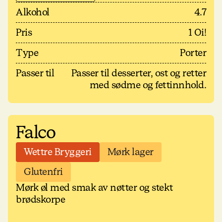
Alkohol
4.7
Pris
1 Oi!
Type
Porter
Passer til
Passer til desserter, ost og retter
med sødme og fettinnhold.
Falco
Wettre Bryggeri
Mørk lager
Glutenfri
Mørk øl med smak av nøtter og stekt
brødskorpe