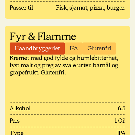
Passer til
Fisk, sjømat, pizza, burger.
Fyr & Flamme
Haandbryggeriet
IPA
Glutenfri
Kremet med god fylde og humlebitterhet,
lyst malt og preg av svale urter, barnål og
grapefrukt. Glutenfri.
Alkohol
6.5
Pris
1 Oi!
Type
IPA