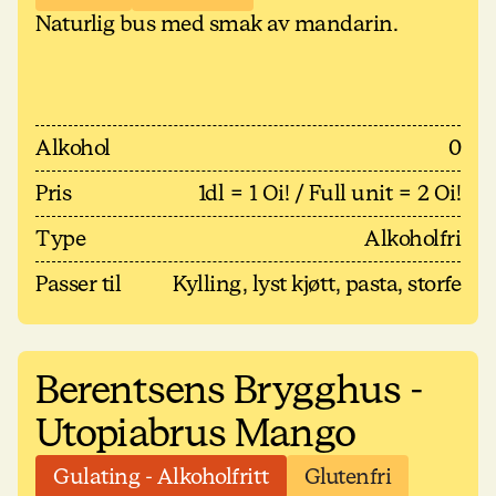
Naturlig bus med smak av mandarin.
Alkohol
0
Pris
1dl = 1 Oi! / Full unit = 2 Oi!
Type
Alkoholfri
Passer til
Kylling, lyst kjøtt, pasta, storfe
Berentsens Brygghus -
Utopiabrus Mango
Gulating - Alkoholfritt
Glutenfri