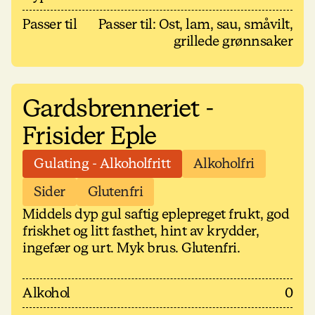
Passer til
Passer til: Ost, lam, sau, småvilt,
grillede grønnsaker
Gardsbrenneriet -
Frisider Eple
Gulating - Alkoholfritt
Alkoholfri
Sider
Glutenfri
Middels dyp gul saftig eplepreget frukt, god
friskhet og litt fasthet, hint av krydder,
ingefær og urt. Myk brus. Glutenfri.
Alkohol
0