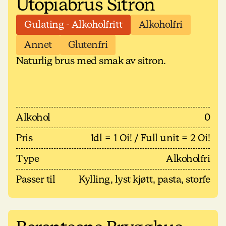
Utopiabrus Sitron
Gulating - Alkoholfritt
Alkoholfri
Annet
Glutenfri
Naturlig brus med smak av sitron.
Alkohol
0
Pris
1dl = 1 Oi! / Full unit = 2 Oi!
Type
Alkoholfri
Passer til
Kylling, lyst kjøtt, pasta, storfe