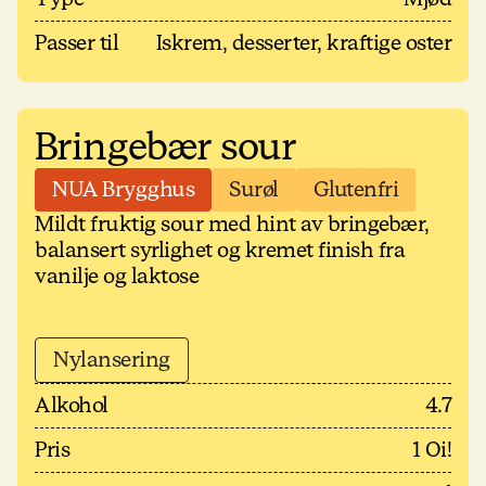
Passer til
Iskrem, desserter, kraftige oster
Bringebær sour
NUA Brygghus
Surøl
Glutenfri
Mildt fruktig sour med hint av bringebær,
balansert syrlighet og kremet finish fra
vanilje og laktose
Nylansering
Alkohol
4.7
Pris
1 Oi!