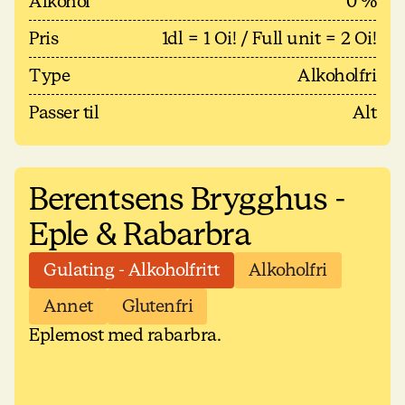
Alkohol
0 %
Pris
1dl = 1 Oi! / Full unit = 2 Oi!
Type
Alkoholfri
Passer til
Alt
Berentsens Brygghus -
Eple & Rabarbra
Gulating - Alkoholfritt
Alkoholfri
Annet
Glutenfri
Eplemost med rabarbra.