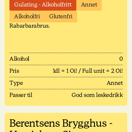
Gulating - Alkoholfritt
Annet
Alkoholfri
Glutenfri
Rabarbarabrus.
Alkohol
0
Pris
1dl = 1 Oi! / Full unit = 2 Oi!
Type
Annet
Passer til
God som leskedrikk
Berentsens Brygghus -