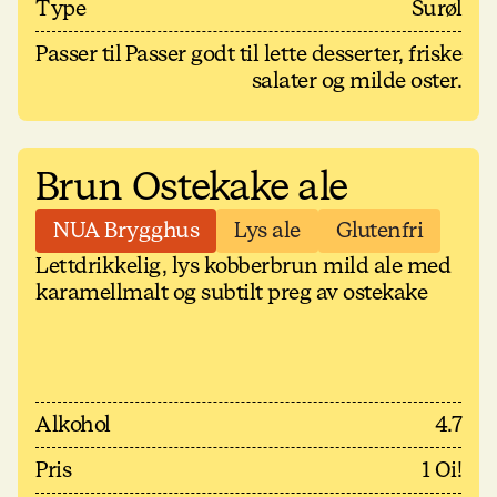
Type
Surøl
Passer til
Passer godt til lette desserter, friske
salater og milde oster.
Brun Ostekake ale
NUA Brygghus
Lys ale
Glutenfri
Lettdrikkelig, lys kobberbrun mild ale med
karamellmalt og subtilt preg av ostekake
Alkohol
4.7
Pris
1 Oi!