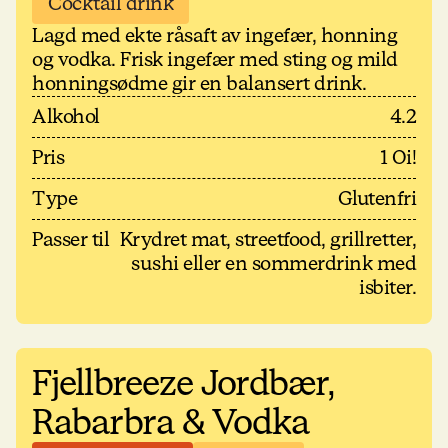
Cocktail drink
Lagd med ekte råsaft av ingefær, honning
og vodka. Frisk ingefær med sting og mild
honningsødme gir en balansert drink.
Alkohol
4.2
Pris
1 Oi!
Type
Glutenfri
Passer til
Krydret mat, streetfood, grillretter,
sushi eller en sommerdrink med
isbiter.
Fjellbreeze Jordbær,
Rabarbra & Vodka