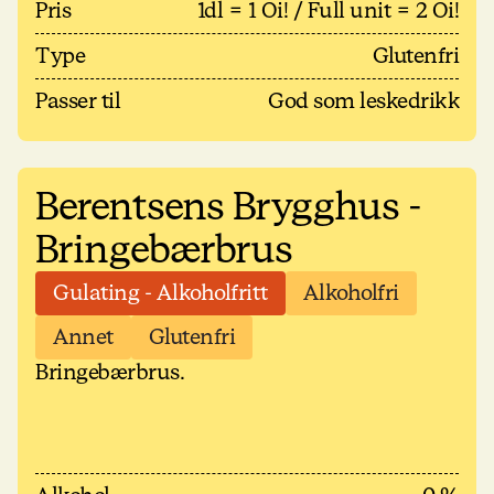
Pris
1dl = 1 Oi! / Full unit = 2 Oi!
Type
Glutenfri
Passer til
God som leskedrikk
Berentsens Brygghus -
Bringebærbrus
Gulating - Alkoholfritt
Alkoholfri
Annet
Glutenfri
Bringebærbrus.