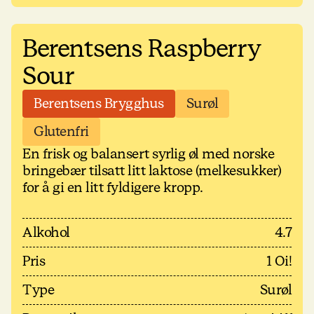
Berentsens Raspberry
Sour
Berentsens Brygghus
Surøl
Glutenfri
En frisk og balansert syrlig øl med norske
bringebær tilsatt litt laktose (melkesukker)
for å gi en litt fyldigere kropp.
Alkohol
4.7
Pris
1 Oi!
Type
Surøl