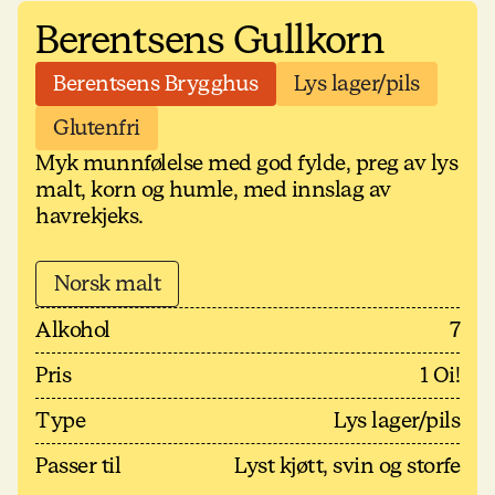
Berentsens Gullkorn
Berentsens Brygghus
Lys lager/pils
Glutenfri
Myk munnfølelse med god fylde, preg av lys
malt, korn og humle, med innslag av
havrekjeks.
Norsk malt
Alkohol
7
Pris
1 Oi!
Type
Lys lager/pils
Passer til
Lyst kjøtt, svin og storfe