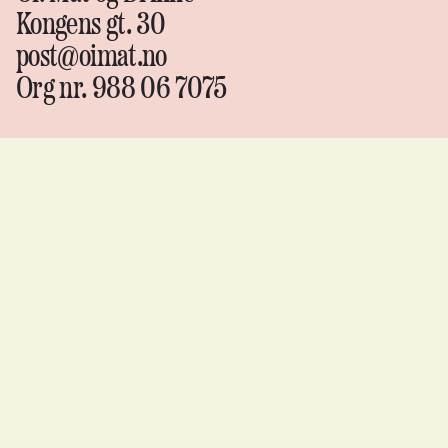
Kongens gt. 30
post@oimat.no
Org nr. 988 06 7075
Oi!
Mat &
drikke
Instagram
↗
Facebook
↗
YouTube
↗
Flickr
↗