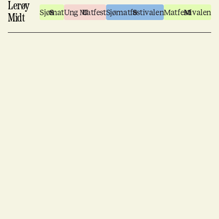
Lerøy
Sjømat
Ung Matfest
Sjømatfestivalen
Matfestivalen
Midt